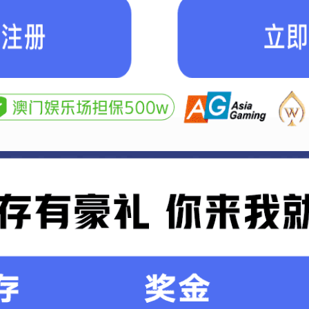
光营养
控度设备
304永利集团官网
3377体育网页入口