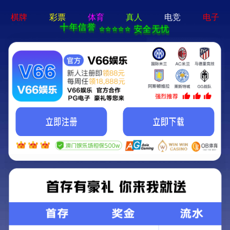
必一运动bsport体育(中国)有限公司
首页
行业洞察
关于我们
产品中心
门店展示
招商中心
人才中心
首页
>
行业洞察