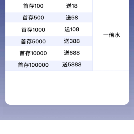
新闻中心
联系我们
行业现状：我国超12亿人群视力损伤
2024-02-25
380
各种眼疾发生率逐年递增，并且趋于年轻化，中国13亿手机用，干
白内障患者2亿，青光眼患者2180万（其中因青光眼致育者有600
万），飞蚊症发病率20-30% 沙眼、黄斑病变、玻璃体浑浊、视网膜
脱落....